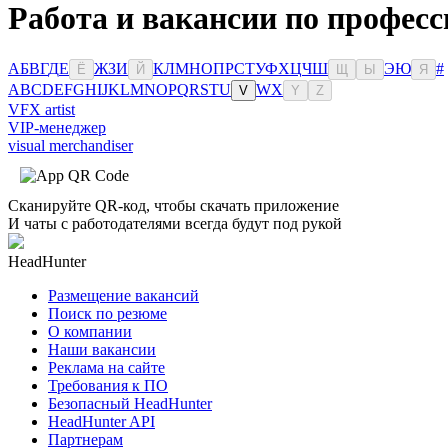
Работа и вакансии по професс
А
Б
В
Г
Д
Е
Ж
З
И
К
Л
М
Н
О
П
Р
С
Т
У
Ф
Х
Ц
Ч
Ш
Э
Ю
#
Ё
Й
Щ
Ы
Я
A
B
C
D
E
F
G
H
I
J
K
L
M
N
O
P
Q
R
S
T
U
W
X
V
Y
Z
VFX artist
VIP-менеджер
visual merchandiser
Сканируйте QR-код, чтобы скачать приложение
И чаты с работодателями всегда будут под рукой
HeadHunter
Размещение вакансий
Поиск по резюме
О компании
Наши вакансии
Реклама на сайте
Требования к ПО
Безопасный HeadHunter
HeadHunter API
Партнерам