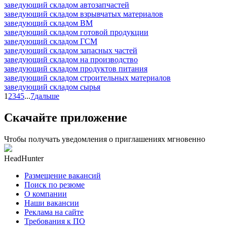
заведующий складом автозапчастей
заведующий складом взрывчатых материалов
заведующий складом ВМ
заведующий складом готовой продукции
заведующий складом ГСМ
заведующий складом запасных частей
заведующий складом на производство
заведующий складом продуктов питания
заведующий складом строительных материалов
заведующий складом сырья
1
2
3
4
5
...
7
дальше
Скачайте приложение
Чтобы получать уведомления о приглашениях мгновенно
HeadHunter
Размещение вакансий
Поиск по резюме
О компании
Наши вакансии
Реклама на сайте
Требования к ПО