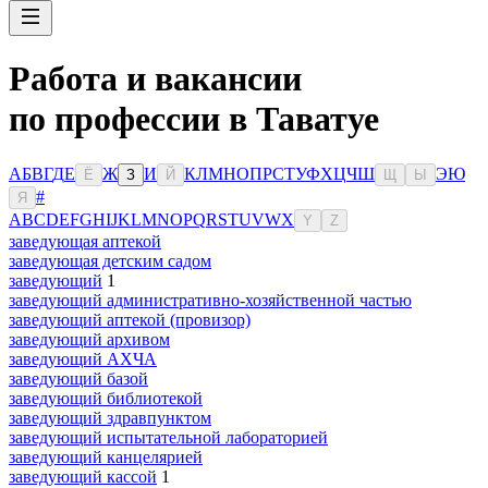
Работа и вакансии
по профессии в Таватуе
А
Б
В
Г
Д
Е
Ж
И
К
Л
М
Н
О
П
Р
С
Т
У
Ф
Х
Ц
Ч
Ш
Э
Ю
Ё
З
Й
Щ
Ы
#
Я
A
B
C
D
E
F
G
H
I
J
K
L
M
N
O
P
Q
R
S
T
U
V
W
X
Y
Z
заведующая аптекой
заведующая детским садом
заведующий
1
заведующий административно-хозяйственной частью
заведующий аптекой (провизор)
заведующий архивом
заведующий АХЧА
заведующий базой
заведующий библиотекой
заведующий здравпунктом
заведующий испытательной лабораторией
заведующий канцелярией
заведующий кассой
1