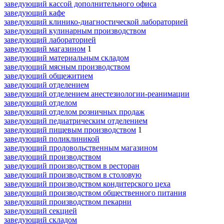
заведующий кассой дополнительного офиса
заведующий кафе
заведующий клинико-диагностической лабораторией
заведующий кулинарным производством
заведующий лабораторией
заведующий магазином
1
заведующий материальным складом
заведующий мясным производством
заведующий общежитием
заведующий отделением
заведующий отделением анестезиологии-реанимации
заведующий отделом
заведующий отделом розничных продаж
заведующий педиатрическим отделением
заведующий пищевым производством
1
заведующий поликлиникой
заведующий продовольственным магазином
заведующий производством
заведующий производством в ресторан
заведующий производством в столовую
заведующий производством кондитерского цеха
заведующий производством общественного питания
заведующий производством пекарни
заведующий секцией
заведующий складом